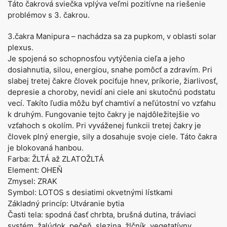
Táto čakrová sviečka vplýva veľmi pozitívne na riešenie
problémov s 3. čakrou.
3.čakra Manipura – nachádza sa za pupkom, v oblasti solar
plexus.
Je spojená so schopnosťou vytýčenia cieľa a jeho
dosiahnutia, silou, energiou, snahe pomôcť a zdravím. Pri
slabej tretej čakre človek pociťuje hnev, príkorie, žiarlivosť,
depresie a choroby, nevidí ani ciele ani skutočnú podstatu
vecí. Takíto ľudia môžu byť chamtiví a neľútostní vo vzťahu
k druhým. Fungovanie tejto čakry je najdôležitejšie vo
vzťahoch s okolím. Pri vyváženej funkcii tretej čakry je
človek plný energie, sily a dosahuje svoje ciele. Táto čakra
je blokovaná hanbou.
Farba: ŽLTÁ až ZLATOŽLTÁ
Element: OHEŇ
Zmysel: ZRAK
Symbol: LOTOS s desiatimi okvetnými lístkami
Základný princíp: Utváranie bytia
Časti tela: spodná časť chrbta, brušná dutina, tráviaci
systém, žalúdok, pečeň, slezina, žlčník, vegetatívny