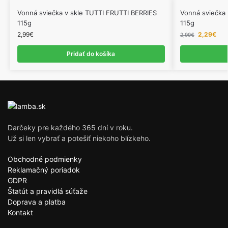
Vonná sviečka v skle TUTTI FRUTTI BERRIES
Vonná sviečk
115g
115g
2,99
€
2,29
€
2,99
€
Pridať do košíka
Darčeky pre každého 365 dní v roku.
Už si len vybrať a potešiť niekoho blízkeho.
Obchodné podmienky
Reklamačný poriadok
GDPR
Štatút a pravidlá súťaže
Doprava a platba
Kontakt