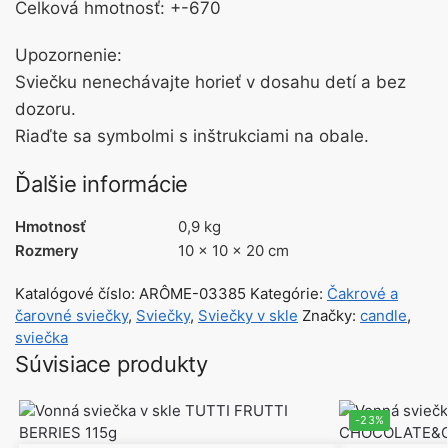
Celková hmotnosť: +-670
Upozornenie:
Sviečku nenechávajte horieť v dosahu detí a bez
dozoru.
Riaďte sa symbolmi s inštrukciami na obale.
Ďalšie informácie
Hmotnosť
0,9 kg
Rozmery
10 × 10 × 20 cm
Katalógové číslo:
ARÔME-03385
Kategórie:
Čakrové a
čarovné sviečky
,
Sviečky
,
Sviečky v skle
Značky:
candle
,
sviečka
Súvisiace produkty
-23%