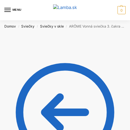
MENU
0
Domov
Sviečky
Sviečky v skle
ARÔME Vonná sviečka 3. čakra – MANIPURA 320g
/
/
/