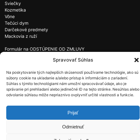
Sviečky
Kozmetika
Vône
Tečúci dym
Darčekové predmety
Mackovia z ruží
Formulár na ODSTÚPENIE OD ZMLUVY
Formulár na REKLAMÁCIU
Spravovať Súhlas
© 2019 – 2022 Lamba.sk | Internetový obchod so
Na poskytovanie tých najlepších skúseností používame technológie, ako sú
sviečkami, kozmetikou, darčekovými predmetmi –
súbory cookie na ukladanie a/alebo prístup k informáciám o zariadení.
Lamba.sk
Súhlas s týmito technológiami nám umožní spracovávať údaje, ako je
správanie pri prehliadaní alebo jedinečné ID na tejto stránke. Nesúhlas alebo
odvolanie súhlasu môže nepriaznivo ovplyvniť určité vlastnosti a funkcie.
Prijať
Odmietnuť