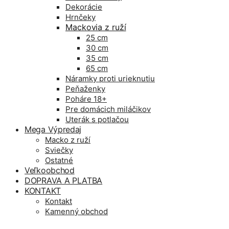
Dekorácie
Hrnčeky
Mackovia z ruží
25 cm
30 cm
35 cm
65 cm
Náramky proti urieknutiu
Peňaženky
Poháre 18+
Pre domácich miláčikov
Uterák s potlačou
Mega Výpredaj
Macko z ruží
Sviečky
Ostatné
Veľkoobchod
DOPRAVA A PLATBA
KONTAKT
Kontakt
Kamenný obchod