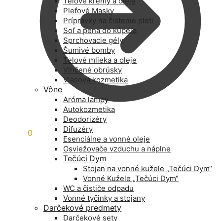
Telové krémy a oleje
Pleťové Masky
Prípravky na čistenie pleti
Soľ a pena do kúpeľa
Sprchovacie gély
Šumivé bomby
Telové mlieka a oleje
Vlhčené obrúsky
Vlasová kozmetika
Vône
Aróma lampy
Autokozmetika
Deodorizéry
Difuzéry
0,00
€
0
Esenciálne a vonné oleje
Osviežovače vzduchu a náplne
Tečúci Dym
Stojan na vonné kužele „Tečúci Dym“
Vonné Kužele „Tečúci Dym“
WC a čističe odpadu
Vonné tyčinky a stojany
Darčekové predmety
Darčekové sety