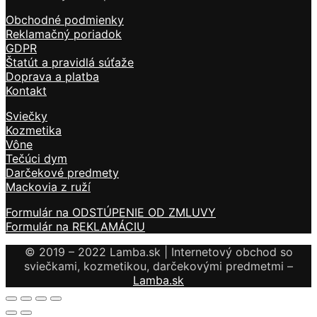
Obchodné podmienky
Reklamačný poriadok
GDPR
Štatút a pravidlá súťaže
Doprava a platba
Kontakt
Sviečky
Kozmetika
Vône
Tečúci dym
Darčekové predmety
Mackovia z ruží
Formulár na ODSTÚPENIE OD ZMLUVY
Formulár na REKLAMÁCIU
© 2019 – 2022 Lamba.sk | Internetový obchod so
sviečkami, kozmetikou, darčekovými predmetmi –
Lamba.sk