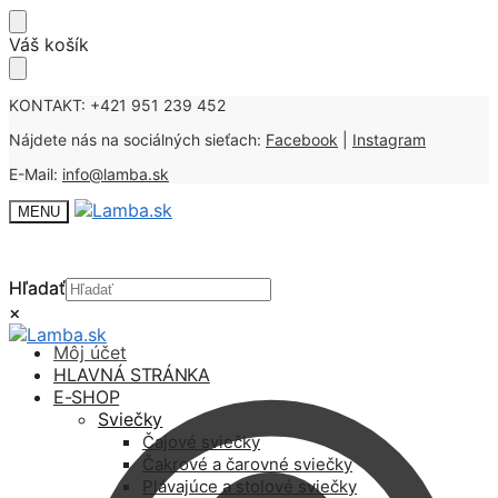
Skip
Skip
Váš košík
to
to
navigation
content
KONTAKT: +421 951 239 452
Nájdete nás na sociálných sieťach:
Facebook
|
Instagram
E-Mail:
info@lamba.sk
MENU
Hľadať
Hľadať
×
×
Môj účet
HLAVNÁ STRÁNKA
E-SHOP
Sviečky
Čajové sviečky
Čakrové a čarovné sviečky
Plávajúce a stolové sviečky