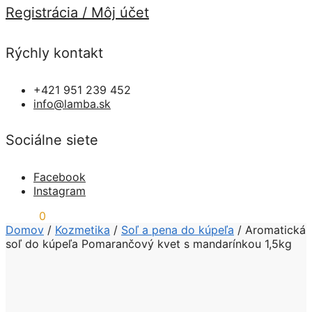
Registrácia / Môj účet
Rýchly kontakt
+421 951 239 452
info@lamba.sk
Sociálne siete
Facebook
Instagram
0,00
€
0
Domov
/
Kozmetika
/
Soľ a pena do kúpeľa
/
Aromatická
soľ do kúpeľa Pomarančový kvet s mandarínkou 1,5kg