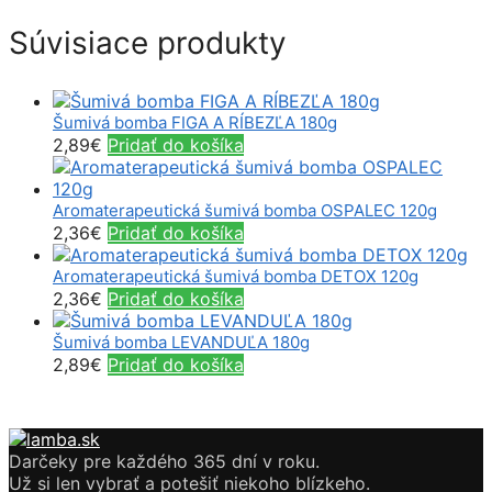
Súvisiace produkty
Šumivá bomba FIGA A RÍBEZĽA 180g
2,89
€
Pridať do košíka
Aromaterapeutická šumivá bomba OSPALEC 120g
2,36
€
Pridať do košíka
Aromaterapeutická šumivá bomba DETOX 120g
2,36
€
Pridať do košíka
Šumivá bomba LEVANDUĽA 180g
2,89
€
Pridať do košíka
Darčeky pre každého 365 dní v roku.
Už si len vybrať a potešiť niekoho blízkeho.