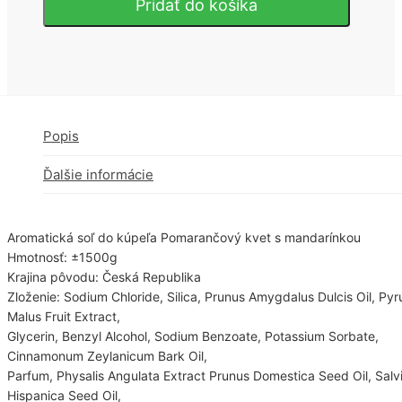
Pridať do košíka
Aromatická
soľ
do
kúpeľa
Pomarančový
kvet
s
mandarínkou
Popis
1,5kg
Ďalšie informácie
Aromatická soľ do kúpeľa Pomarančový kvet s mandarínkou
Hmotnosť: ±1500g
Krajina pôvodu: Česká Republika
Zloženie: Sodium Chloride, Silica, Prunus Amygdalus Dulcis Oil, Pyr
Malus Fruit Extract,
Glycerin, Benzyl Alcohol, Sodium Benzoate, Potassium Sorbate,
Cinnamonum Zeylanicum Bark Oil,
Parfum, Physalis Angulata Extract Prunus Domestica Seed Oil, Salv
Hispanica Seed Oil,