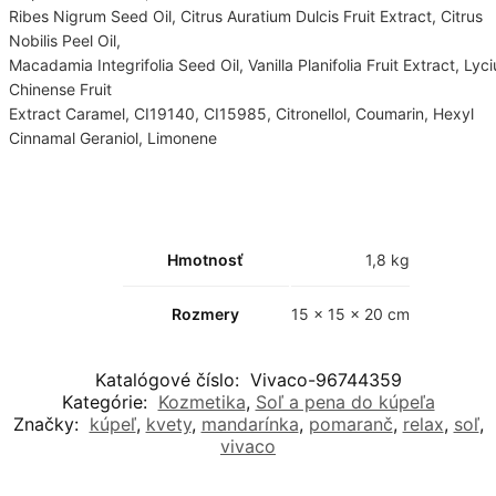
Ribes Nigrum Seed Oil, Citrus Auratium Dulcis Fruit Extract, Citrus
Nobilis Peel Oil,
Macadamia Integrifolia Seed Oil, Vanilla Planifolia Fruit Extract, Lyc
Chinense Fruit
Extract Caramel, CI19140, CI15985, Citronellol, Coumarin, Hexyl
Cinnamal Geraniol, Limonene
Hmotnosť
1,8 kg
Rozmery
15 × 15 × 20 cm
Katalógové číslo:
Vivaco-96744359
Kategórie:
Kozmetika
,
Soľ a pena do kúpeľa
Značky:
kúpeľ
,
kvety
,
mandarínka
,
pomaranč
,
relax
,
soľ
,
vivaco