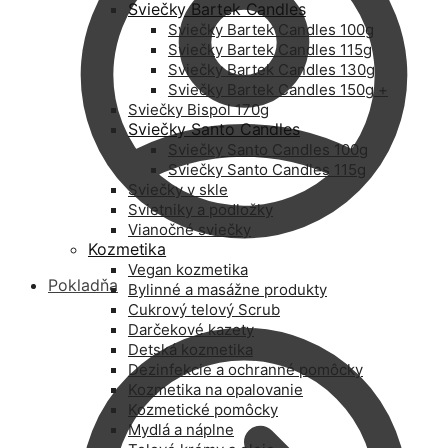
Sviečky Bartek Candles
Sviečky Bartek Candles 100g
Sviečky Bartek Candles 115g
Sviečky Bartek Candles 130g
Sviečky Bartek Candles 150g +
Sviečky Bispol 170g
Sviečky Santo Candles
Sviečky Santo Candles 100g
Sviečky Santo Candles 115g
Sviečky v skle
Svietniky a podložky
Vianočné sviečky
Kozmetika
Vegan kozmetika
Pokladňa
Bylinné a masážne produkty
Cukrový telový Scrub
Darčekové kazety
Detská kozmetika
Dezinfekcie a ochranné pomôcky
Kozmetika na opalovanie
Kozmetické pomôcky
Mydlá a náplne