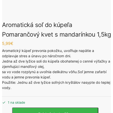
Aromatická soľ do kúpeľa
Pomarančový kvet s mandarínkou 1,5kg
5,99
€
Aromatický kúpeľ prevonia pokožku, uvoľňuje napätie a
odplavuje stres a únavu po náročnom dni.
Jedna až dve lyžice soli do kúpeľa obohatenej o cenné výťažky a
zjemňujúci mandľový olej,
sa vo vode rozplynú a uvoľnia delikátnu vôňu.Soľ jemne zafarbí
vodu a jemne prevonia kúpeľ.
Použitie: Jednu až dve lyžice soľných kryštálov nasypte do teplej
vody.
1 na sklade
množstvo