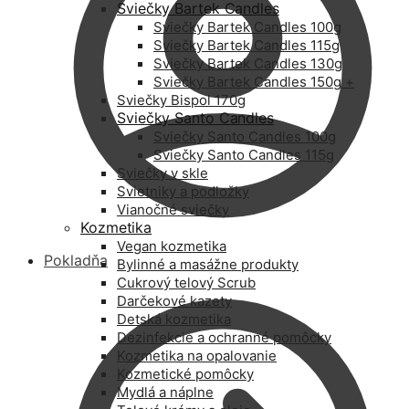
Sviečky Bartek Candles
Sviečky Bartek Candles 100g
Sviečky Bartek Candles 115g
Sviečky Bartek Candles 130g
Sviečky Bartek Candles 150g +
Sviečky Bispol 170g
Sviečky Santo Candles
Sviečky Santo Candles 100g
Sviečky Santo Candles 115g
Sviečky v skle
Svietniky a podložky
Vianočné sviečky
Kozmetika
Vegan kozmetika
Pokladňa
Bylinné a masážne produkty
Cukrový telový Scrub
Darčekové kazety
Detská kozmetika
Dezinfekcie a ochranné pomôcky
Kozmetika na opalovanie
Kozmetické pomôcky
Mydlá a náplne