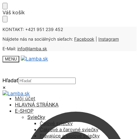
Skip
Skip
Váš košík
to
to
navigation
content
KONTAKT: +421 951 239 452
Nájdete nás na sociálných sieťach:
Facebook
|
Instagram
E-Mail:
info@lamba.sk
MENU
Hľadať
Hľadať
×
×
Môj účet
HLAVNÁ STRÁNKA
E-SHOP
Sviečky
Čajové sviečky
Čakrové a čarovné sviečky
Plávajúce a stolové sviečky