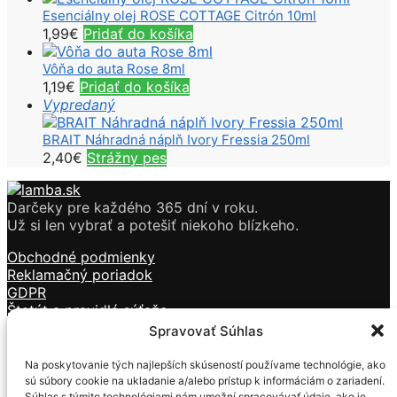
Esenciálny olej ROSE COTTAGE Citrón 10ml
1,99
€
Pridať do košíka
Vôňa do auta Rose 8ml
1,19
€
Pridať do košíka
Vypredaný
BRAIT Náhradná náplň Ivory Fressia 250ml
2,40
€
Strážny pes
Darčeky pre každého 365 dní v roku.
Už si len vybrať a potešiť niekoho blízkeho.
Obchodné podmienky
Reklamačný poriadok
GDPR
Štatút a pravidlá súťaže
Doprava a platba
Spravovať Súhlas
Kontakt
Na poskytovanie tých najlepších skúseností používame technológie, ako
Sviečky
sú súbory cookie na ukladanie a/alebo prístup k informáciám o zariadení.
Kozmetika
Súhlas s týmito technológiami nám umožní spracovávať údaje, ako je