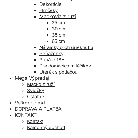
Dekorácie
Hrnčeky
Mackovia z ruží
25 cm
30 cm
35 cm
65 cm
Náramky proti urieknutiu
Peňaženky
Poháre 18+
Pre domácich miláčikov
Uterák s potlačou
Mega Výpredaj
Macko z ruží
Sviečky
Ostatné
Veľkoobchod
DOPRAVA A PLATBA
KONTAKT
Kontakt
Kamenný obchod