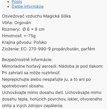
Popis
Ďalšie informácie
Osviežovač vzduchu Magická šiška
Vôňa: Orgován
Rozmery: Ø 6 x 9 cm
Hmotnosť: +-75g
Krajina pôvodu: Poľsko
Zloženie: EC: 270-990-9 propán/bután, parfém
Bezpečnostné informácie:
Mimoriadne horľavý aerosól. Nádoba je pod tlakom:
Pri zahriatí sa môže roztrhnúť.
Neprepichujte alebo nespaľujte ju, a to ani po
spotrebovaní obsahu.
Uchovávajte mimo dosahu detí. Uchovávajte mimo
dosahu tepla, horúcich povrchov, iskier, otvoreného
ohňa a iných zdrojov zapálenia.