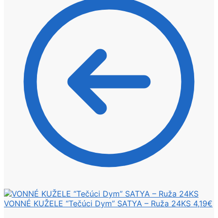
VONNÉ KUŽELE “Tečúci Dym” SATYA – Ruža 24KS
4,19
€