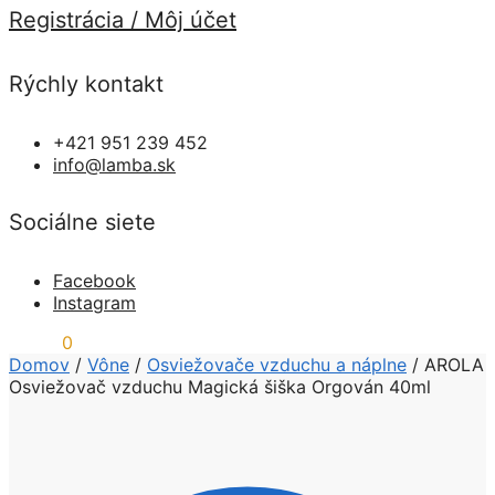
Registrácia / Môj účet
Rýchly kontakt
+421 951 239 452
info@lamba.sk
Sociálne siete
Facebook
Instagram
0,00
€
0
Domov
/
Vône
/
Osviežovače vzduchu a náplne
/
AROLA
Osviežovač vzduchu Magická šiška Orgován 40ml