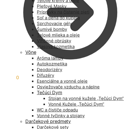
Telové krémy a oleje
Pleťové Masky
Prípravky na čistenie pleti
Soľ a pena do kúpeľa
Sprchovacie gély
Šumivé bomby
Telové mlieka a oleje
Vlhčené obrúsky
Vlasová kozmetika
Vône
Aróma lampy
Autokozmetika
Deodorizéry
Difuzéry
0,00
€
0
Esenciálne a vonné oleje
Osviežovače vzduchu a náplne
Tečúci Dym
Stojan na vonné kužele „Tečúci Dym“
Vonné Kužele „Tečúci Dym“
WC a čističe odpadu
Vonné tyčinky a stojany
Darčekové predmety
Darčekové sety