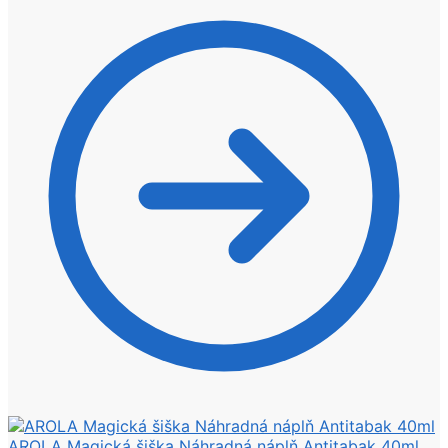
AROLA Magická šiška Náhradná náplň Antitabak 40ml