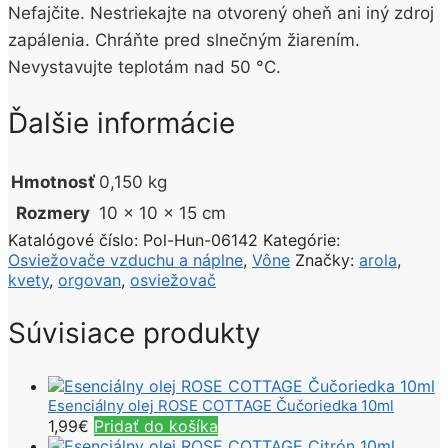
Nefajčite. Nestriekajte na otvorený oheň ani iný zdroj
zapálenia. Chráňte pred slnečným žiarením.
Nevystavujte teplotám nad 50 °C.
Ďalšie informácie
Hmotnosť
0,150 kg
Rozmery
10 × 10 × 15 cm
Katalógové číslo:
Pol-Hun-06142
Kategórie:
Osviežovače vzduchu a náplne
,
Vône
Značky:
arola
,
kvety
,
orgovan
,
osviežovač
Súvisiace produkty
Esenciálny olej ROSE COTTAGE Čučoriedka 10ml
1,99
€
Pridať do košíka