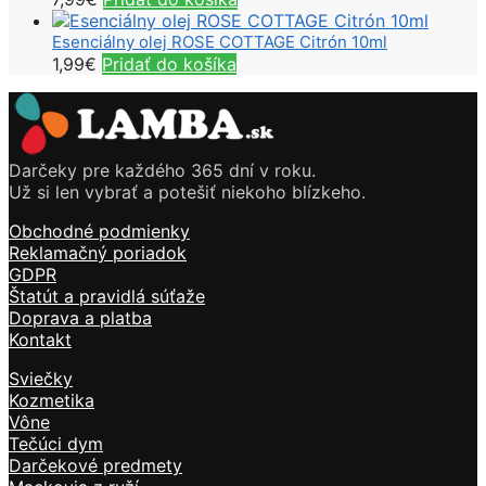
Esenciálny olej ROSE COTTAGE Citrón 10ml
1,99
€
Pridať do košíka
Darčeky pre každého 365 dní v roku.
Už si len vybrať a potešiť niekoho blízkeho.
Obchodné podmienky
Reklamačný poriadok
GDPR
Štatút a pravidlá súťaže
Doprava a platba
Kontakt
Sviečky
Kozmetika
Vône
Tečúci dym
Darčekové predmety