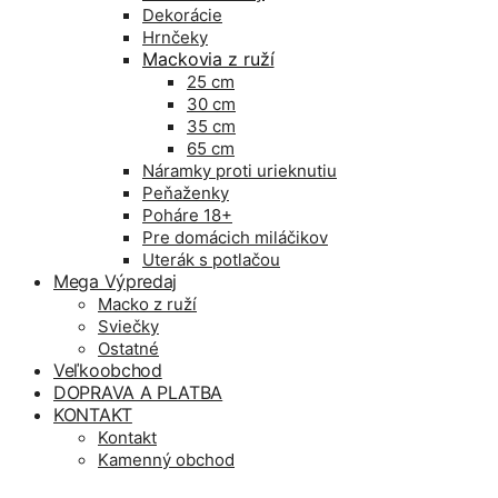
Dekorácie
Hrnčeky
Mackovia z ruží
25 cm
30 cm
35 cm
65 cm
Náramky proti urieknutiu
Peňaženky
Poháre 18+
Pre domácich miláčikov
Uterák s potlačou
Mega Výpredaj
Macko z ruží
Sviečky
Ostatné
Veľkoobchod
DOPRAVA A PLATBA
KONTAKT
Kontakt
Kamenný obchod