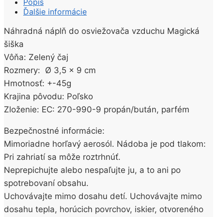
Popis
Ďalšie informácie
Náhradná náplň do osviežovača vzduchu Magická
šiška
Vôňa: Zelený čaj
Rozmery: Ø 3,5 x 9 cm
Hmotnosť: +-45g
Krajina pôvodu: Poľsko
Zloženie: EC: 270-990-9 propán/bután, parfém
Bezpečnostné informácie:
Mimoriadne horľavý aerosól. Nádoba je pod tlakom:
Pri zahriatí sa môže roztrhnúť.
Neprepichujte alebo nespaľujte ju, a to ani po
spotrebovaní obsahu.
Uchovávajte mimo dosahu detí. Uchovávajte mimo
dosahu tepla, horúcich povrchov, iskier, otvoreného