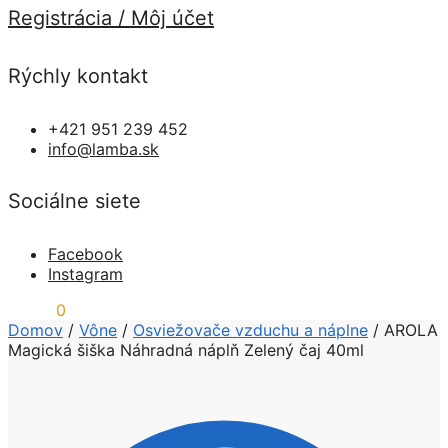
Registrácia / Môj účet
Rýchly kontakt
+421 951 239 452
info@lamba.sk
Sociálne siete
Facebook
Instagram
0,00
€
0
Domov
/
Vône
/
Osviežovače vzduchu a náplne
/
AROLA
Magická šiška Náhradná náplň Zelený čaj 40ml