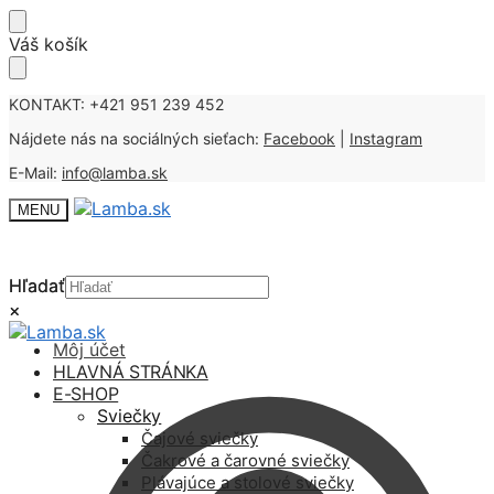
Skip
Skip
Váš košík
to
to
navigation
content
KONTAKT: +421 951 239 452
Nájdete nás na sociálných sieťach:
Facebook
|
Instagram
E-Mail:
info@lamba.sk
MENU
Hľadať
Hľadať
×
×
Môj účet
HLAVNÁ STRÁNKA
E-SHOP
Sviečky
Čajové sviečky
Čakrové a čarovné sviečky
Plávajúce a stolové sviečky