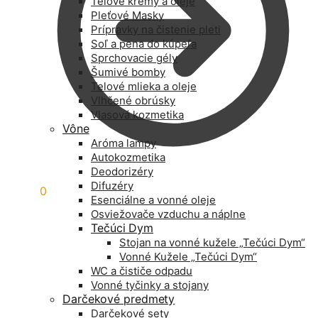
Telové krémy a oleje
Pleťové Masky
Prípravky na čistenie pleti
Soľ a pena do kúpeľa
Sprchovacie gély
Šumivé bomby
Telové mlieka a oleje
Vlhčené obrúsky
Vlasová kozmetika
Vône
Aróma lampy
Autokozmetika
Deodorizéry
Difuzéry
0,00
€
0
Esenciálne a vonné oleje
Osviežovače vzduchu a náplne
Tečúci Dym
Stojan na vonné kužele „Tečúci Dym“
Vonné Kužele „Tečúci Dym“
WC a čističe odpadu
Vonné tyčinky a stojany
Darčekové predmety
Darčekové sety