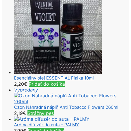
Esenciálny olej ESSENTIAL Fialka 10ml
2,20
€
Pridať do košíka
Vypredaný
Ozon Náhradná náplň Anti Tobacco Flowers 260ml
2,19
€
Strážny pes
Aróma difuzér do auta – PALMY
7,99
€
Pridať do košíka