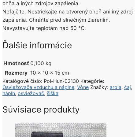
ohňa a iných zdrojov zapálenia.
Nefajčite. Nestriekajte na otvorený oheň ani iný zdroj
zapálenia. Chráňte pred slnečným žiarením.
Nevystavujte teplotám nad 50 °C.
Ďalšie informácie
Hmotnosť
0,100 kg
Rozmery
10 × 10 × 15 cm
Katalógové číslo:
Pol-Hun-02130
Kategórie:
Osviežovače vzduchu a náplne
,
Vône
Značky:
arola
,
čaj
,
nápln
,
osviežovač
,
šiška
Súvisiace produkty