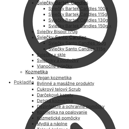
Sviečky Bartek Candles
Sviečky Bartek Candles 100g
Sviečky Bartek Candles 115g
Sviečky Bartek Candles 130g
Sviečky Bartek Candles 150g +
Sviečky Bispol 170g
Sviečky Santo Candles
Sviečky Santo Candles 100g
Sviečky Santo Candles 115g
Sviečky v skle
Svietniky a podložky
Vianočné sviečky
Kozmetika
Vegan kozmetika
Pokladňa
Bylinné a masážne produkty
Cukrový telový Scrub
Darčekové kazety
Detská kozmetika
Dezinfekcie a ochranné pomôcky
Kozmetika na opalovanie
Kozmetické pomôcky
Mydlá a náplne