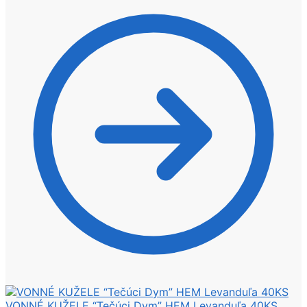
VONNÉ KUŽELE “Tečúci Dym” HEM Levanduľa 40KS