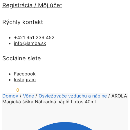
Registrácia / Môj účet
Rýchly kontakt
+421 951 239 452
info@lamba.sk
Sociálne siete
Facebook
Instagram
0,00
€
0
Domov
/
Vône
/
Osviežovače vzduchu a náplne
/
AROLA
Magická šiška Náhradná náplň Lotos 40ml