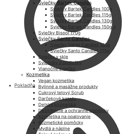
Sviečky Bartek Candles
Sviečky Bartek Candles 100g
Sviečky Bartek Candles 115g
Sviečky Bartek Candles 130g
Sviečky Bartek Candles 150g +
Sviečky Bispol 170g
Sviečky Santo Candles
Sviečky Santo Candles 100g
Sviečky Santo Candles 115g
Sviečky v skle
Svietniky a podložky
Vianočné sviečky
Kozmetika
Vegan kozmetika
Pokladňa
Bylinné a masážne produkty
Cukrový telový Scrub
Darčekové kazety
Detská kozmetika
Dezinfekcie a ochranné pomôcky
Kozmetika na opalovanie
Kozmetické pomôcky
Mydlá a náplne