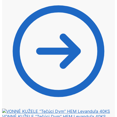
VONNÉ KUŽELE “Tečúci Dym” HEM Levanduľa 40KS