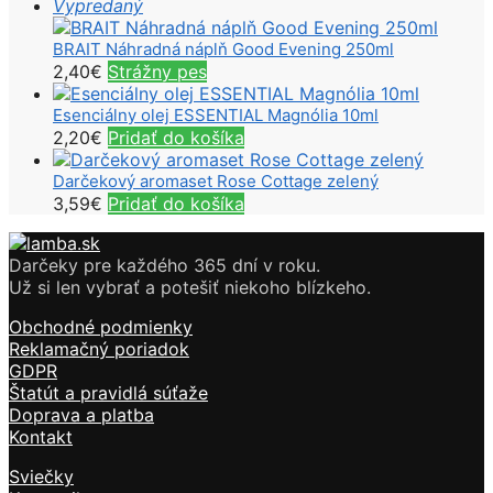
Vypredaný
BRAIT Náhradná náplň Good Evening 250ml
2,40
€
Strážny pes
Esenciálny olej ESSENTIAL Magnólia 10ml
2,20
€
Pridať do košíka
Darčekový aromaset Rose Cottage zelený
3,59
€
Pridať do košíka
Darčeky pre každého 365 dní v roku.
Už si len vybrať a potešiť niekoho blízkeho.
Obchodné podmienky
Reklamačný poriadok
GDPR
Štatút a pravidlá súťaže
Doprava a platba
Kontakt
Sviečky