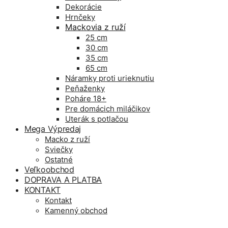
Dekorácie
Hrnčeky
Mackovia z ruží
25 cm
30 cm
35 cm
65 cm
Náramky proti urieknutiu
Peňaženky
Poháre 18+
Pre domácich miláčikov
Uterák s potlačou
Mega Výpredaj
Macko z ruží
Sviečky
Ostatné
Veľkoobchod
DOPRAVA A PLATBA
KONTAKT
Kontakt
Kamenný obchod