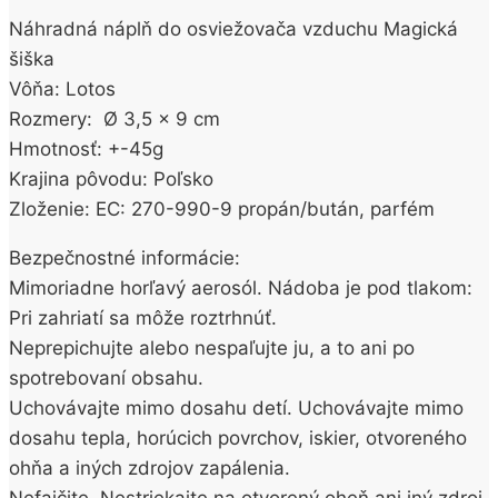
Náhradná náplň do osviežovača vzduchu Magická
šiška
Vôňa: Lotos
Rozmery: Ø 3,5 x 9 cm
Hmotnosť: +-45g
Krajina pôvodu: Poľsko
Zloženie: EC: 270-990-9 propán/bután, parfém
Bezpečnostné informácie:
Mimoriadne horľavý aerosól. Nádoba je pod tlakom:
Pri zahriatí sa môže roztrhnúť.
Neprepichujte alebo nespaľujte ju, a to ani po
spotrebovaní obsahu.
Uchovávajte mimo dosahu detí. Uchovávajte mimo
dosahu tepla, horúcich povrchov, iskier, otvoreného
ohňa a iných zdrojov zapálenia.
Nefajčite. Nestriekajte na otvorený oheň ani iný zdroj