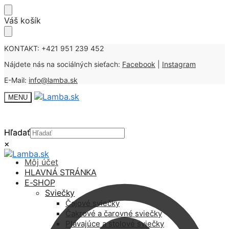
Skip
Skip
Váš košík
to
to
navigation
content
KONTAKT: +421 951 239 452
Nájdete nás na sociálných sieťach:
Facebook
|
Instagram
E-Mail:
info@lamba.sk
MENU
Hľadať
Hľadať
×
×
Môj účet
HLAVNÁ STRÁNKA
E-SHOP
Sviečky
Čajové sviečky
Čakrové a čarovné sviečky
Plávajúce a stolové sviečky