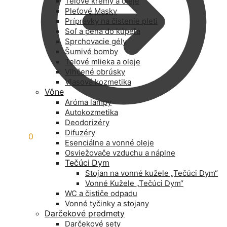
Telové krémy a oleje
Pleťové Masky
Prípravky na čistenie pleti
Soľ a pena do kúpeľa
Sprchovacie gély
Šumivé bomby
Telové mlieka a oleje
Vlhčené obrúsky
Vlasová kozmetika
Vône
Aróma lampy
Autokozmetika
Deodorizéry
Difuzéry
0,00
€
0
Esenciálne a vonné oleje
Osviežovače vzduchu a náplne
Tečúci Dym
Stojan na vonné kužele „Tečúci Dym“
Vonné Kužele „Tečúci Dym“
WC a čističe odpadu
Vonné tyčinky a stojany
Darčekové predmety
Darčekové sety