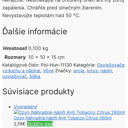
zapálenia. Chráňte pred slnečným žiarením.
Nevystavujte teplotám nad 50 °C.
Ďalšie informácie
Hmotnosť
0,100 kg
Rozmery
10 × 10 × 15 cm
Katalógové číslo:
Pol-Hun-11130
Kategórie:
Osviežovače
vzduchu a náplne
,
Vône
Značky:
arola
,
lotos
,
nápln
,
osviežovač
,
šiška
Súvisiace produkty
Vypredaný
Ozon Náhradná náplň Anti Tobacco Citrus 260ml
2,19
€
Strážny pes