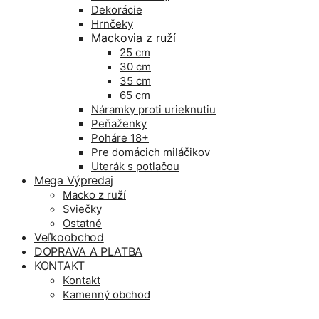
Dekorácie
Hrnčeky
Mackovia z ruží
25 cm
30 cm
35 cm
65 cm
Náramky proti urieknutiu
Peňaženky
Poháre 18+
Pre domácich miláčikov
Uterák s potlačou
Mega Výpredaj
Macko z ruží
Sviečky
Ostatné
Veľkoobchod
DOPRAVA A PLATBA
KONTAKT
Kontakt
Kamenný obchod