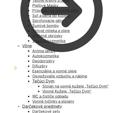
Telové krémy a oleje
Pleťové Masky
Prípravky na čistenie pleti
Soľ a pena do kúpeľa
Sprchovacie gély
Šumivé bomby
Telové mlieka a oleje
Vlhčené obrúsky
Vlasová kozmetika
Vône
Aróma lampy
Autokozmetika
Deodorizéry
Difuzéry
0,00
€
0
Esenciálne a vonné oleje
Osviežovače vzduchu a náplne
Tečúci Dym
Stojan na vonné kužele „Tečúci Dym“
Vonné Kužele „Tečúci Dym“
WC a čističe odpadu
Vonné tyčinky a stojany
Darčekové predmety
Darčekové sety