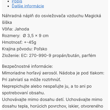
Popis
Ďalšie informácie
Náhradná náplň do osviežovača vzduchu Magická
šiška
Vôňa: Jahoda
Rozmery: Ø 3,5 x 9 cm
Hmotnosť: +-45g
Krajina pôvodu: Poľsko
Zloženie: EC: 270-990-9 propán/bután, parfém
Bezpečnostné informácie:
Mimoriadne horľavý aerosól. Nádoba je pod tlakom:
Pri zahriatí sa môže roztrhnúť.
Neprepichujte alebo nespaľujte ju, a to ani po
spotrebovaní obsahu.
Uchovávajte mimo dosahu detí. Uchovávajte mimo
dosahu tepla, horúcich povrchov, iskier, otvoreného