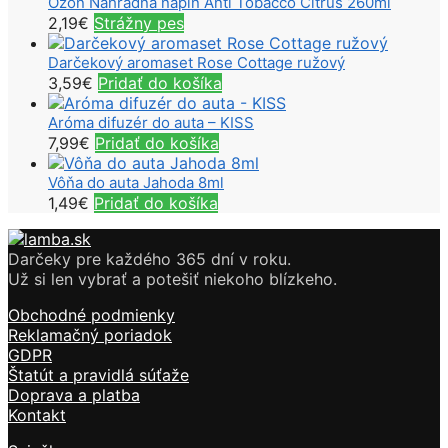
Ozon Náhradná náplň Anti Tobacco Citrus 260ml
2,19
€
Strážny pes
Darčekový aromaset Rose Cottage ružový
3,59
€
Pridať do košíka
Aróma difuzér do auta – KISS
7,99
€
Pridať do košíka
Vôňa do auta Jahoda 8ml
1,49
€
Pridať do košíka
Darčeky pre každého 365 dní v roku.
Už si len vybrať a potešiť niekoho blízkeho.
Obchodné podmienky
Reklamačný poriadok
GDPR
Štatút a pravidlá súťaže
Doprava a platba
Kontakt