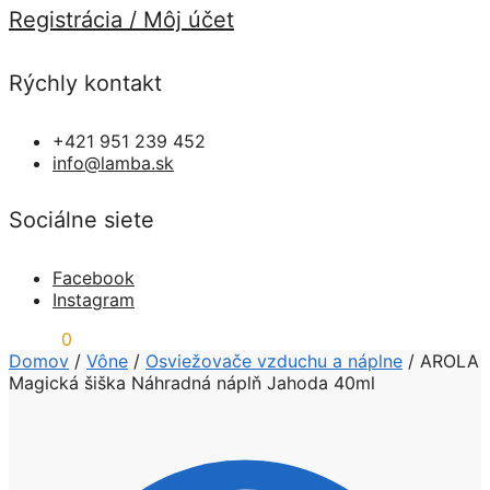
Registrácia / Môj účet
Rýchly kontakt
+421 951 239 452
info@lamba.sk
Sociálne siete
Facebook
Instagram
0,00
€
0
Domov
/
Vône
/
Osviežovače vzduchu a náplne
/
AROLA
Magická šiška Náhradná náplň Jahoda 40ml