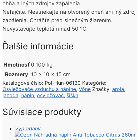
ohňa a iných zdrojov zapálenia.
Nefajčite. Nestriekajte na otvorený oheň ani iný zdroj
zapálenia. Chráňte pred slnečným žiarením.
Nevystavujte teplotám nad 50 °C.
Ďalšie informácie
Hmotnosť
0,100 kg
Rozmery
10 × 10 × 15 cm
Katalógové číslo:
Pol-Hun-06130
Kategórie:
Osviežovače vzduchu a náplne
,
Vône
Značky:
arola
,
jahoda
,
nápln
,
osviežovač
,
šiška
Súvisiace produkty
Vypredaný