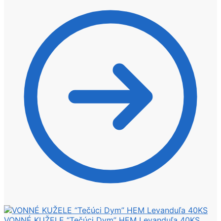
VONNÉ KUŽELE “Tečúci Dym” HEM Levanduľa 40KS