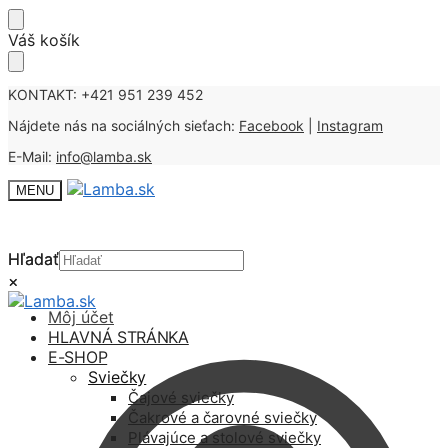
Skip
Skip
Váš košík
to
to
navigation
content
KONTAKT: +421 951 239 452
Nájdete nás na sociálných sieťach:
Facebook
|
Instagram
E-Mail:
info@lamba.sk
MENU
Hľadať
Hľadať
×
×
Môj účet
HLAVNÁ STRÁNKA
E-SHOP
Sviečky
Čajové sviečky
Čakrové a čarovné sviečky
Plávajúce a stolové sviečky