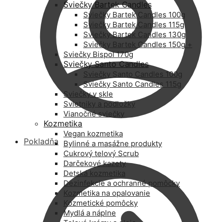
Sviečky Bartek Candles
Sviečky Bartek Candles 100g
Sviečky Bartek Candles 115g
Sviečky Bartek Candles 130g
Sviečky Bartek Candles 150g +
Sviečky Bispol 170g
Sviečky Santo Candles
Sviečky Santo Candles 100g
Sviečky Santo Candles 115g
Sviečky v skle
Svietniky a podložky
Vianočné sviečky
Kozmetika
Vegan kozmetika
Pokladňa
Bylinné a masážne produkty
Cukrový telový Scrub
Darčekové kazety
Detská kozmetika
Dezinfekcie a ochranné pomôcky
Kozmetika na opalovanie
Kozmetické pomôcky
Mydlá a náplne