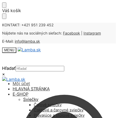
Skip
Skip
Váš košík
to
to
navigation
content
KONTAKT: +421 951 239 452
Nájdete nás na sociálných sieťach:
Facebook
|
Instagram
E-Mail:
info@lamba.sk
MENU
Hľadať
Hľadať
×
×
Môj účet
HLAVNÁ STRÁNKA
E-SHOP
Sviečky
Čajové sviečky
Čakrové a čarovné sviečky
Plávajúce a stolové sviečky