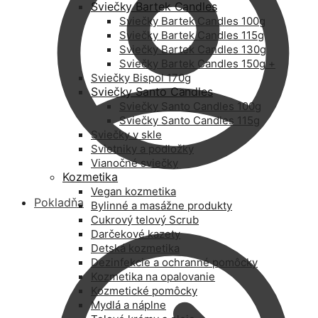
Sviečky Bartek Candles
Sviečky Bartek Candles 100g
Sviečky Bartek Candles 115g
Sviečky Bartek Candles 130g
Sviečky Bartek Candles 150g +
Sviečky Bispol 170g
Sviečky Santo Candles
Sviečky Santo Candles 100g
Sviečky Santo Candles 115g
Sviečky v skle
Svietniky a podložky
Vianočné sviečky
Kozmetika
Vegan kozmetika
Pokladňa
Bylinné a masážne produkty
Cukrový telový Scrub
Darčekové kazety
Detská kozmetika
Dezinfekcie a ochranné pomôcky
Kozmetika na opalovanie
Kozmetické pomôcky
Mydlá a náplne