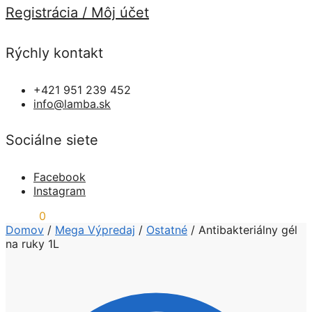
Registrácia / Môj účet
Rýchly kontakt
+421 951 239 452
info@lamba.sk
Sociálne siete
Facebook
Instagram
0,00
€
0
Domov
/
Mega Výpredaj
/
Ostatné
/
Antibakteriálny gél
na ruky 1L