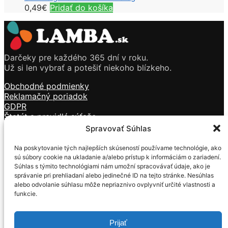
0,49
€
Pridať do košíka
Darčeky pre každého 365 dní v roku.
Už si len vybrať a potešiť niekoho blízkeho.
Obchodné podmienky
Reklamačný poriadok
GDPR
Štatút a pravidlá súťaže
Doprava a platba
Spravovať Súhlas
Kontakt
Na poskytovanie tých najlepších skúseností používame technológie, ako
Sviečky
sú súbory cookie na ukladanie a/alebo prístup k informáciám o zariadení.
Kozmetika
Súhlas s týmito technológiami nám umožní spracovávať údaje, ako je
Vône
správanie pri prehliadaní alebo jedinečné ID na tejto stránke. Nesúhlas
Tečúci dym
alebo odvolanie súhlasu môže nepriaznivo ovplyvniť určité vlastnosti a
funkcie.
Darčekové predmety
Mackovia z ruží
Prijať
Formulár na ODSTÚPENIE OD ZMLUVY