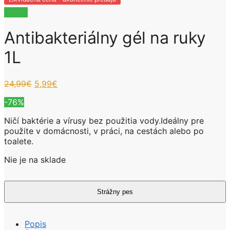
bola:
je:
Zľava!
6,99€.
1,99
Antibakteriálny gél na ruky
1L
Pôvodná
Aktuálna
24,99
€
5,99
€
cena
cena
-76%
bola:
je:
24,99€.
5,99€.
Ničí baktérie a vírusy bez použitia vody.Ideálny pre
použite v domácnosti, v práci, na cestách alebo po
toalete.
Nie je na sklade
Popis