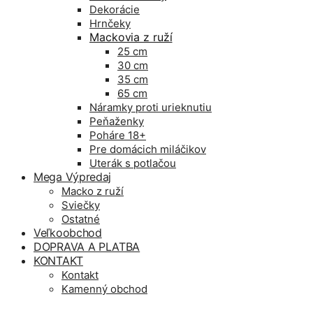
Dekorácie
Hrnčeky
Mackovia z ruží
25 cm
30 cm
35 cm
65 cm
Náramky proti urieknutiu
Peňaženky
Poháre 18+
Pre domácich miláčikov
Uterák s potlačou
Mega Výpredaj
Macko z ruží
Sviečky
Ostatné
Veľkoobchod
DOPRAVA A PLATBA
KONTAKT
Kontakt
Kamenný obchod