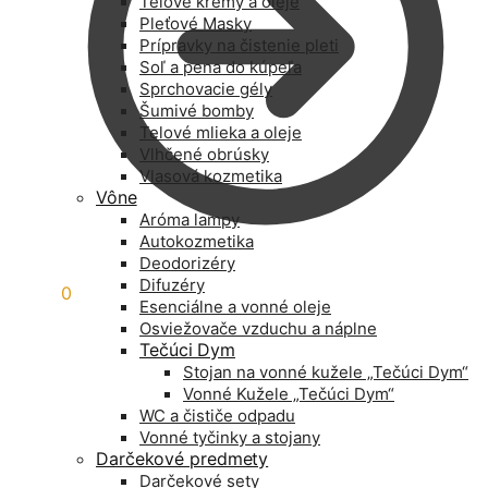
Telové krémy a oleje
Pleťové Masky
Prípravky na čistenie pleti
Soľ a pena do kúpeľa
Sprchovacie gély
Šumivé bomby
Telové mlieka a oleje
Vlhčené obrúsky
Vlasová kozmetika
Vône
Aróma lampy
Autokozmetika
Deodorizéry
Difuzéry
0,00
€
0
Esenciálne a vonné oleje
Osviežovače vzduchu a náplne
Tečúci Dym
Stojan na vonné kužele „Tečúci Dym“
Vonné Kužele „Tečúci Dym“
WC a čističe odpadu
Vonné tyčinky a stojany
Darčekové predmety
Darčekové sety