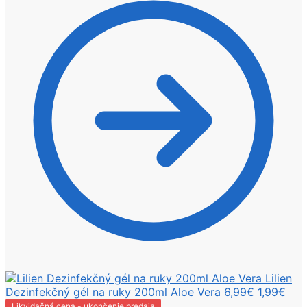
Lilien
Pôvodná
Akt
Dezinfekčný gél na ruky 200ml Aloe Vera
6,99
€
1,99
€
cena
cen
Likvidačná cena - ukončenie predaja