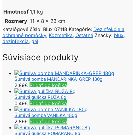
Hmotnosť
1,1 kg
Rozmery
11 × 8 × 23 cm
Katalógové číslo:
Blux 07118
Kategórie:
Dezinfekcie a
ochranné pomôcky
,
Kozmetika
,
Ostatné
Značky:
blux
,
dezinfekcia
,
gél
Súvisiace produkty
Šumivá bomba MANDARINKA-GREP 180g
2,89
€
Pridať do košíka
Šumivá gulička RUŽA 8g
0,49
€
Pridať do košíka
Šumivá bomba VANILKA 180g
2,89
€
Pridať do košíka
Šumivá gulička POMARANČ 8g